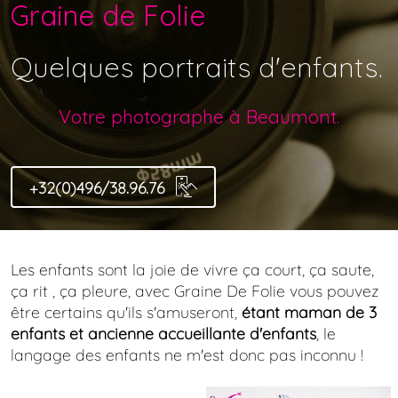
Graine de Folie
Quelques portraits d'enfants.
Votre photographe à Beaumont.
+32(0)496/38.96.76
Les enfants sont la joie de vivre ça court, ça saute,
ça rit , ça pleure, avec Graine De Folie vous pouvez
être certains qu'ils s'amuseront,
étant maman de 3
enfants et ancienne accueillante d'enfants
, le
langage des enfants ne m'est donc pas inconnu !